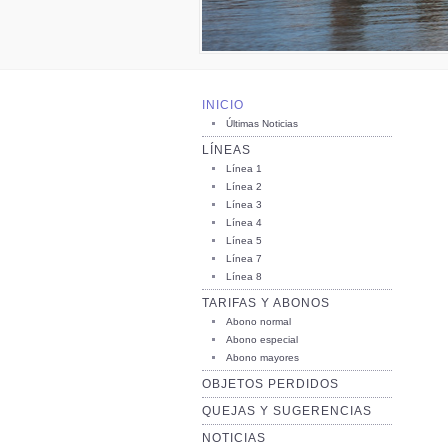
INICIO
Últimas Noticias
LÍNEAS
Línea 1
Línea 2
Línea 3
Línea 4
Línea 5
Línea 7
Línea 8
TARIFAS Y ABONOS
Abono normal
Abono especial
Abono mayores
OBJETOS PERDIDOS
QUEJAS Y SUGERENCIAS
NOTICIAS